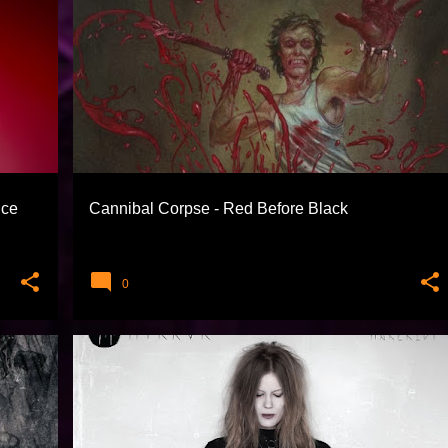
+
CANNIBAL CORPSE
DEATH METAL
+
EXTREME TÜRLER
nce
Cannibal Corpse - Red Before Black
0
ETNIK PAGAN WORLD VE FOLK
EXTREME TÜRLER
MYRKUR
+