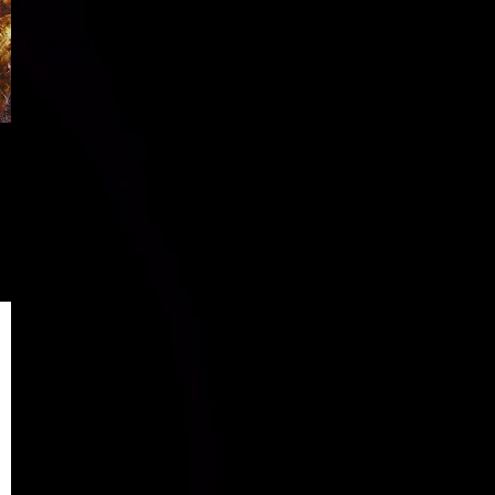
MÜZIK HAYVANI
7
SOUL VE RNB
7
SUFI MÜZIK DÜNYASINDA YOLCULUK
7
DUKE ELLINGTON
6
FERIT ODMAN
6
HEAVY METAL
6
JIMI HENDRIX
6
KEITH JARRETT
6
LOUIS ARMSTRONG
6
PUNK
6
SOUL
6
CD
5
CHARLIE HADEN
5