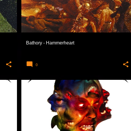
VIKING METAL
+
Bathory - Hammerheart
0
+
1
EXTREME TÜRLER
METALLICA