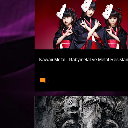
BABYMETAL
EXTREME TÜRLER
HEAVY METAL
Kawaii Metal - Babymetal ve Metal Resista
0
BELPHEGOR
EXTREME TÜRLER