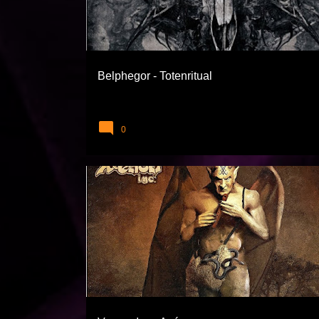
Belphegor - Totenritual
0
EXTREME TÜRLER
VENOM