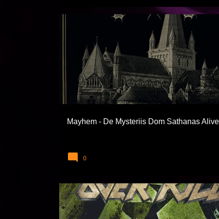
BLACK METAL
EXTREME TÜRLER
MAYHE
Mayhem - De Mysteriis Dom Sathanas Alive
0
EXTREME TÜRLER
OVERKILL
THRASH ME