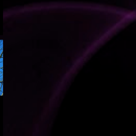
FUNK SOUL VE RNB
43
POP
32
TAMER TEKELIOĞLU
31
WORLD MÜZIK
31
BIYOGRAFI
28
EN İYI 25 CAZ ALBÜMÜ
27
BLACK METAL
25
THRASH METAL
22
SOUNDTRACK
18
PROGRESIF ROCK
17
MILES DAVIS
15
FUNK
13
MODERN KLASIK
12