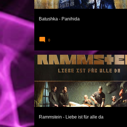
l
a
Batushka - Panihida
r
0
EXTREME TÜRLER
RAMMSTEIN
Rammstein - Liebe ist für alle da