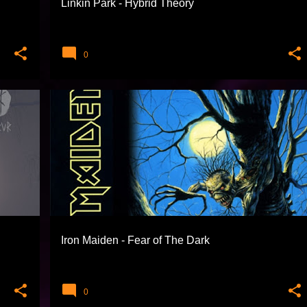
Linkin Park - Hybrid Theory
0
EXTREME TÜRLER
HEAVY METAL
+
IRON MAIDEN
Iron Maiden - Fear of The Dark
0