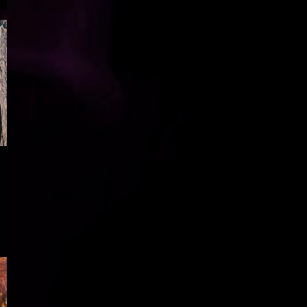
DEATH METAL
10
JORDI SAVALL
10
TÜRK SANAT MÜZIĞI
10
KONSTRUKT
9
MIKE VALENTINE
9
TÜRK POP
9
ELEKTRONIK MÜZIK
8
JOHN COLTRANE
8
BILL EVANS
7
CHARLES MINGUS
7
DOOM METAL
7
FRANK ZAPPA
7
METALLICA
7