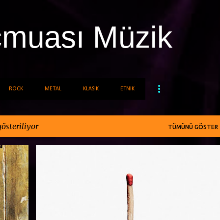
Ana içeriğe atla
cmuası Müzik
ROCK
METAL
KLASIK
ETNIK
österiliyor
TÜMÜNÜ GÖSTER
ER
EXTREME TÜRLER
RAMMSTEIN