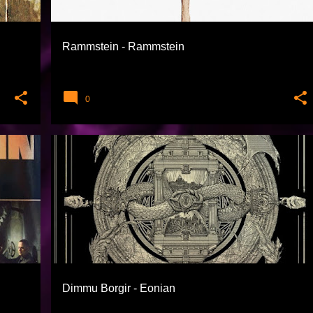
Rammstein - Rammstein
0
BLACK METAL
DIMMU BORGIR
+
EXTREME TÜRLER
Dimmu Borgir - Eonian