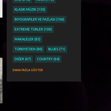
KLASIK MÜZIK
130
BIYOGRAFILER VE FAZLASI
106
EXTREME TÜRLER
100
MAKALELER
85
TÜRKIYE'DEN
80
BLUES
71
DIĞER
67
COUNTRY
64
SINGER SONGWRITER
63
DAHA FAZLA GÖSTER
ETNIK PAGAN WORLD VE FOLK
51
ETNIK
44
PAGAN
44
WORLD VE FOLK
44
AYKUT ÖĞER
43