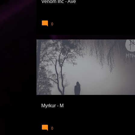
Venom Inc - Avé
0
BLACK METAL
EXTREME TÜRLER
MYRKUR
Myrkur - M
0