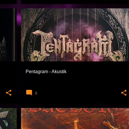
M
EXTREME TÜRLER
PENTAGRAM
+
THRASH METAL
Pentagram - Akustik
0
TAL
BATHORY
BLACK METAL
EXTREME TÜRLER