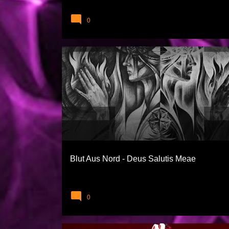
0
BLUT AUS NORD
EXTREME TÜRLER
Blut Aus Nord - Deus Salutis Meae
0