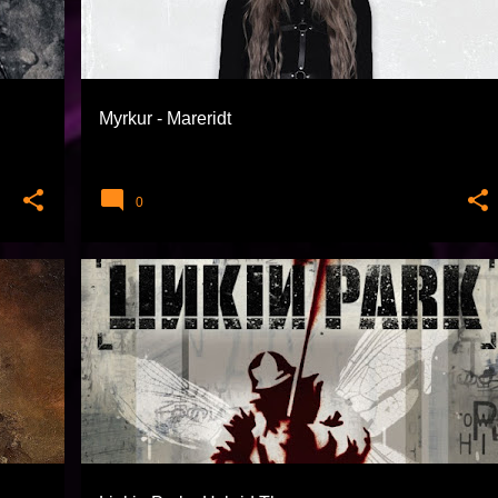
Myrkur - Mareridt
0
ALTERNATIVE
EXTREME TÜRLER
LINKIN PARK