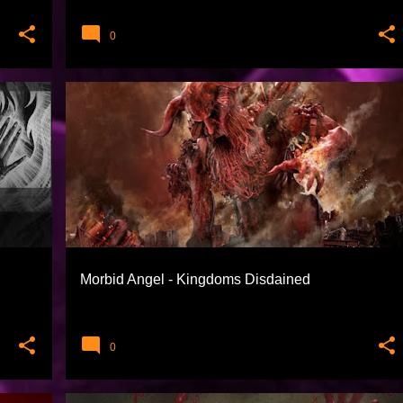
0
DEATH METAL
EXTREME TÜRLER
+
MORBID ANGEL
Morbid Angel - Kingdoms Disdained
0