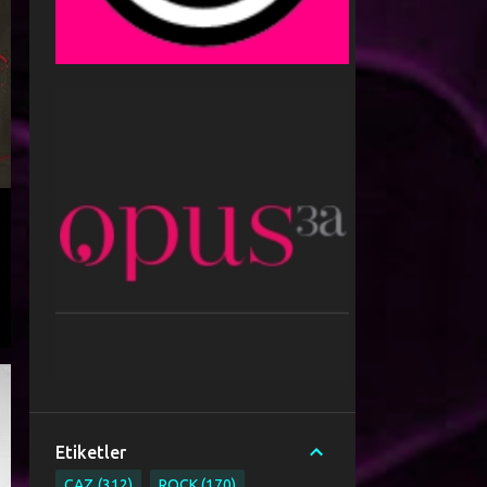
Etiketler
CAZ
312
ROCK
170