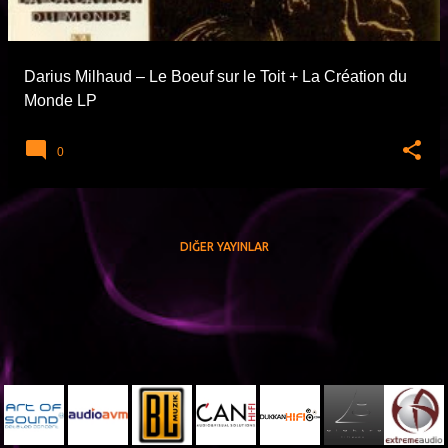
t
l
a
Darius Milhaud – Le Boeuf sur le Toit + La Création du
r
Monde LP
0
DIĞER YAYINLAR