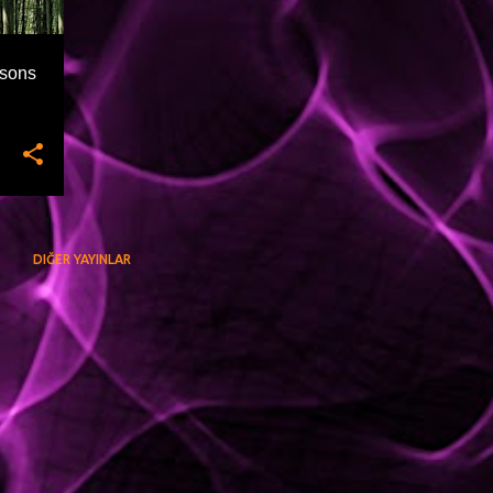
asons
DIĞER YAYINLAR