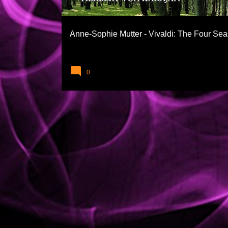
l
a
Anne-Sophie Mutter - Vivaldi: The Four Se
r
0