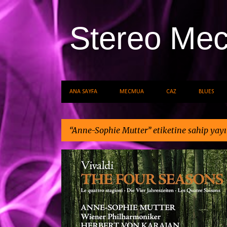
Stereo Me
ANA SAYFA
MECMUA
CAZ
BLUES
Anne-Sophie Mutter
etiketine sahip yayı
K
ANNE-SOPHIE MUTTER
HERBERT VON KARA
a
KLASIK MÜZIK
y
ı
t