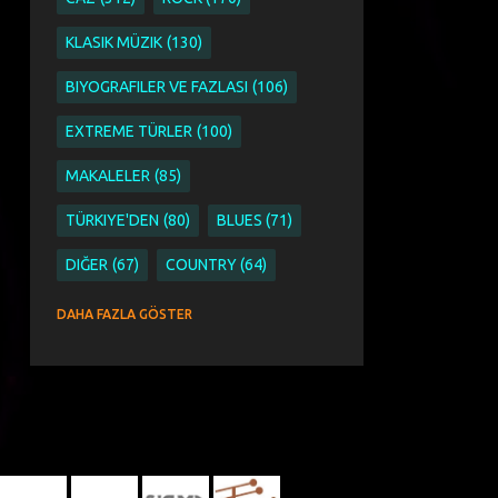
KLASIK MÜZIK
130
BIYOGRAFILER VE FAZLASI
106
EXTREME TÜRLER
100
MAKALELER
85
TÜRKIYE'DEN
80
BLUES
71
DIĞER
67
COUNTRY
64
SINGER SONGWRITER
63
DAHA FAZLA GÖSTER
ETNIK PAGAN WORLD VE FOLK
51
ETNIK
44
PAGAN
44
WORLD VE FOLK
44
AYKUT ÖĞER
43