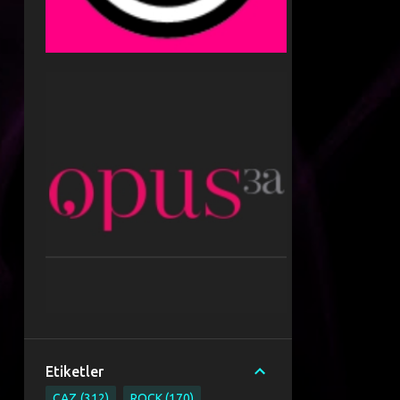
Etiketler
CAZ
312
ROCK
170