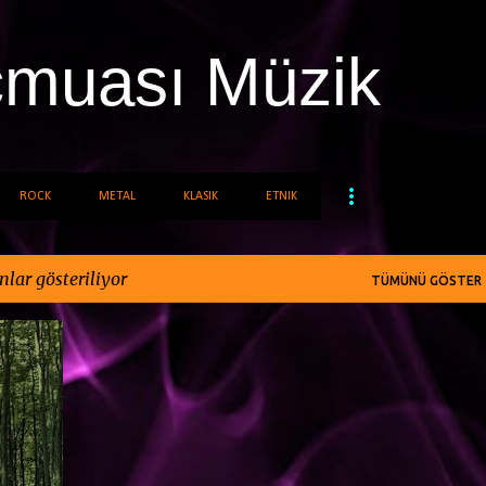
Ana içeriğe atla
cmuası Müzik
ROCK
METAL
KLASIK
ETNIK
nlar gösteriliyor
TÜMÜNÜ GÖSTER
JAN
+