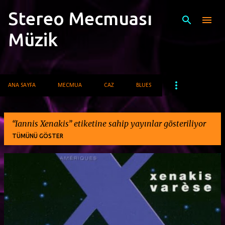
Stereo Mecmuası
Ana içeriğe atla
Müzik
ANA SAYFA
MECMUA
CAZ
BLUES
Iannis Xenakis
etiketine sahip yayınlar gösteriliyor
TÜMÜNÜ GÖSTER
K
a
y
ı