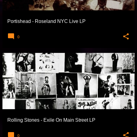
Portishead - Roseland NYC Live LP
0
Rolling Stones - Exile On Main Street LP
0