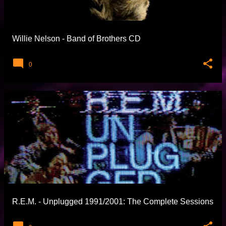
t
l
a
Willie Nelson - Band of Brothers CD
r
0
R.E.M. - Unplugged 1991/2001: The Complete Sessions