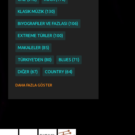
KLASIK MÜZIK
130
BIYOGRAFILER VE FAZLASI
106
EXTREME TÜRLER
100
MAKALELER
85
TÜRKIYE'DEN
80
BLUES
71
DIĞER
67
COUNTRY
64
SINGER SONGWRITER
63
DAHA FAZLA GÖSTER
ETNIK PAGAN WORLD VE FOLK
51
ETNIK
44
PAGAN
44
WORLD VE FOLK
44
AYKUT ÖĞER
43