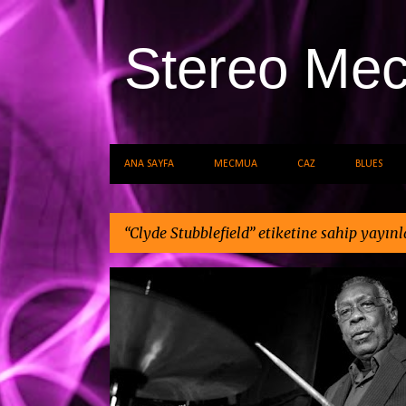
Stereo Me
ANA SAYFA
MECMUA
CAZ
BLUES
Clyde Stubblefield
etiketine sahip yayınla
K
AYKUT ÖĞER
CLYDE STUBBLEFIELD
a
FUNK SOUL VE RNB
y
ı
t