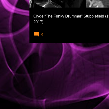
l
a
Clyde “The Funky Drummer” Stubblefield (1
r
2017)
0