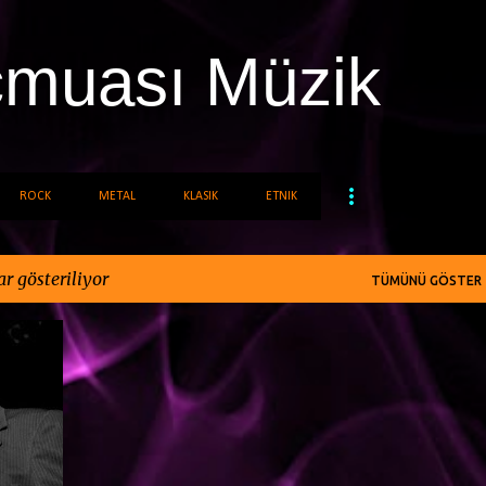
Ana içeriğe atla
cmuası Müzik
ROCK
METAL
KLASIK
ETNIK
r gösteriliyor
TÜMÜNÜ GÖSTER
+