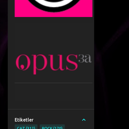
Etiketler
CAZ
312
ROCK
170