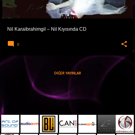
t
l
a
Nil Karaibrahimgil – Nil Kıyısında CD
r
0
DIĞER YAYINLAR