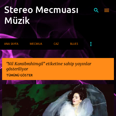
Stereo Mecmuası
Ana içeriğe atla
Müzik
ANA SAYFA
MECMUA
CAZ
BLUES
Nil Karaibrahimgil
etiketine sahip yayınlar
gösteriliyor
TÜMÜNÜ GÖSTER
K
a
y
ı