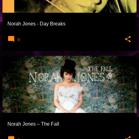
t
l
a
Norah Jones - Day Breaks
r
0
Norah Jones – The Fall