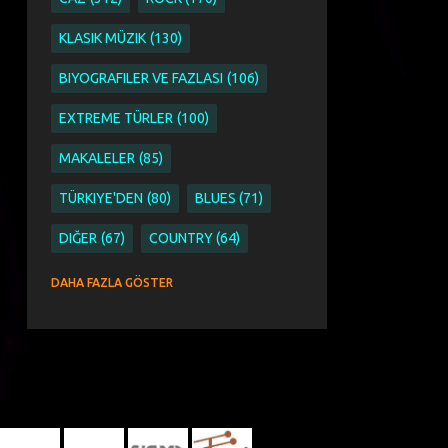
KLASIK MÜZIK
130
BIYOGRAFILER VE FAZLASI
106
EXTREME TÜRLER
100
MAKALELER
85
TÜRKIYE'DEN
80
BLUES
71
DIĞER
67
COUNTRY
64
SINGER SONGWRITER
63
DAHA FAZLA GÖSTER
ETNIK PAGAN WORLD VE FOLK
51
ETNIK
44
PAGAN
44
WORLD VE FOLK
44
AYKUT ÖĞER
43