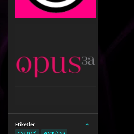
Etiketler
CAZ
312
ROCK
170