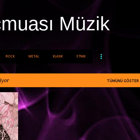
Ana içeriğe atla
cmuası Müzik
ROCK
METAL
KLASIK
ETNIK
iyor
TÜMÜNÜ GÖSTER