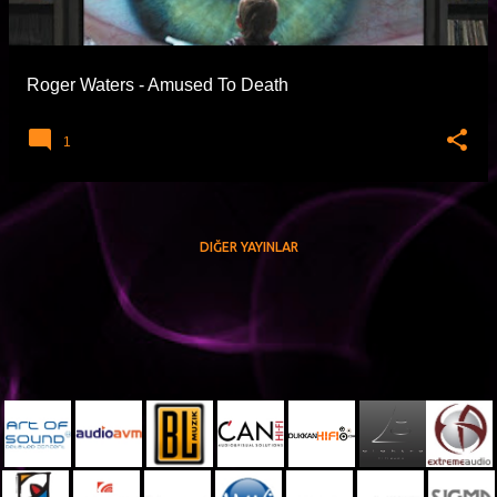
t
l
a
Roger Waters - Amused To Death
r
1
DIĞER YAYINLAR