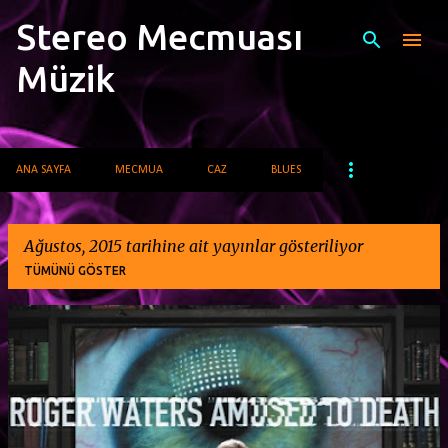
Stereo Mecmuası
Ana içeriğe atla
Müzik
ANA SAYFA
MECMUA
CAZ
BLUES
Ağustos, 2015 tarihine ait yayınlar gösteriliyor
TÜMÜNÜ GÖSTER
K
a
y
ı