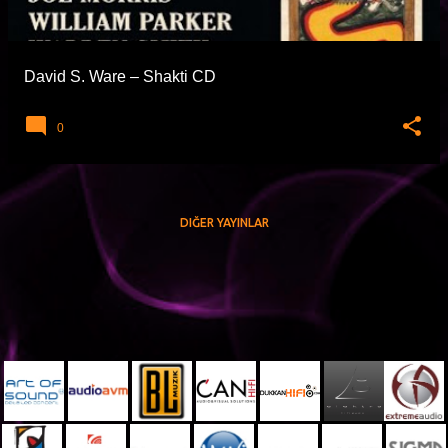
t
l
a
David S. Ware – Shakti CD
r
0
DIĞER YAYINLAR