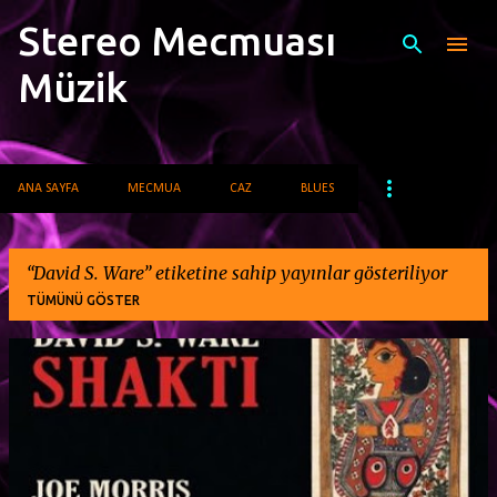
Stereo Mecmuası
Ana içeriğe atla
Müzik
ANA SAYFA
MECMUA
CAZ
BLUES
David S. Ware
etiketine sahip yayınlar gösteriliyor
TÜMÜNÜ GÖSTER
K
a
y
ı