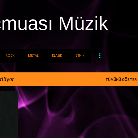
Ana içeriğe atla
cmuası Müzik
ROCK
METAL
KLASIK
ETNIK
riliyor
TÜMÜNÜ GÖSTER