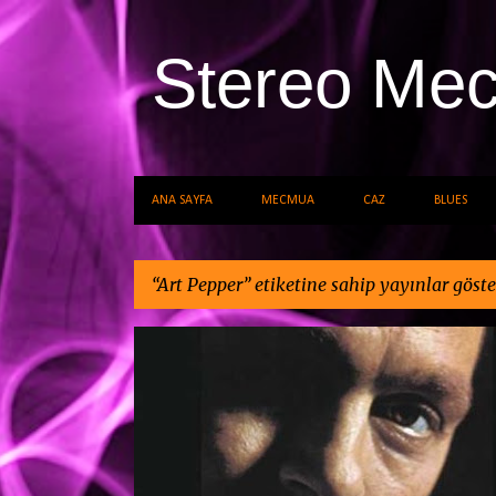
Stereo Me
ANA SAYFA
MECMUA
CAZ
BLUES
Art Pepper
etiketine sahip yayınlar göste
K
ART PEPPER
CAZ
a
y
ı
t