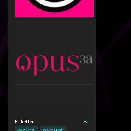
Etiketler
CAZ
312
ROCK
170