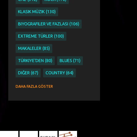
KLASIK MÜZIK
130
BIYOGRAFILER VE FAZLASI
106
EXTREME TÜRLER
100
MAKALELER
85
TÜRKIYE'DEN
80
BLUES
71
DIĞER
67
COUNTRY
64
SINGER SONGWRITER
63
DAHA FAZLA GÖSTER
ETNIK PAGAN WORLD VE FOLK
51
ETNIK
44
PAGAN
44
WORLD VE FOLK
44
AYKUT ÖĞER
43