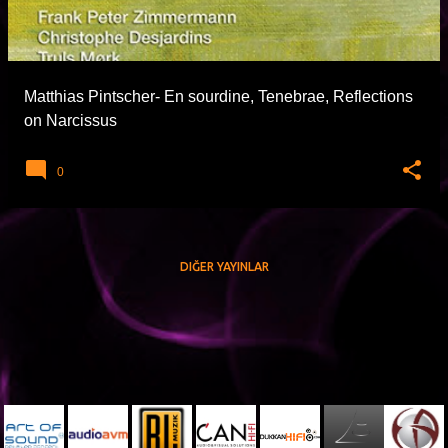
t
l
a
Matthias Pintscher- En sourdine, Tenebrae, Reflections
r
on Narcissus
0
DIĞER YAYINLAR