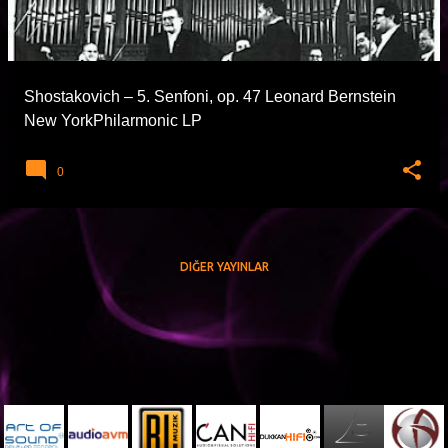
t
l
a
Shostakovich – 5. Senfoni, op. 47 Leonard Bernstein
r
New YorkPhilarmonic LP
0
DIĞER YAYINLAR