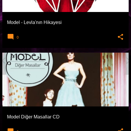
t
l
a
Model - Levla'nın Hikayesi
r
0
Model Diğer Masallar CD