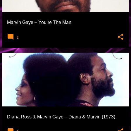
t
l
a
Marvin Gaye – You’re The Man
r
1
Diana Ross & Marvin Gaye – Diana & Marvin (1973)