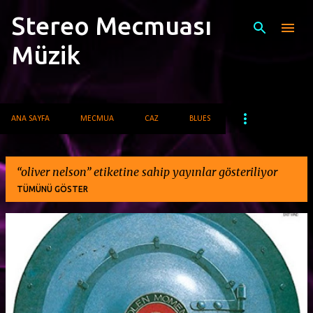
Stereo Mecmuası
Ana içeriğe atla
Müzik
ANA SAYFA
MECMUA
CAZ
BLUES
oliver nelson
etiketine sahip yayınlar gösteriliyor
TÜMÜNÜ GÖSTER
K
a
y
ı