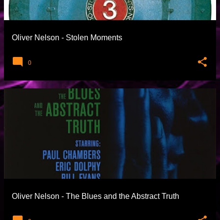
t
l
a
Oliver Nelson - Stolen Moments
r
0
Oliver Nelson - The Blues and the Abstract Truth