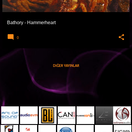
t
l
a
Bathory - Hammerheart
r
0
DIĞER YAYINLAR