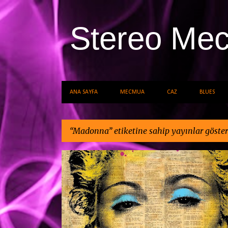
Stereo Me
ANA SAYFA
MECMUA
CAZ
BLUES
Madonna
etiketine sahip yayınlar göster
K
DIĞER
MADONNA
POP
a
y
ı
t