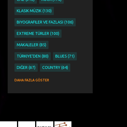
KLASIK MÜZIK
130
BIYOGRAFILER VE FAZLASI
106
EXTREME TÜRLER
100
MAKALELER
85
TÜRKIYE'DEN
80
BLUES
71
DIĞER
67
COUNTRY
64
SINGER SONGWRITER
63
DAHA FAZLA GÖSTER
ETNIK PAGAN WORLD VE FOLK
51
ETNIK
44
PAGAN
44
WORLD VE FOLK
44
AYKUT ÖĞER
43