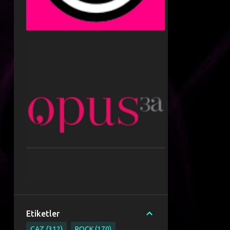
Etiketler
CAZ
312
ROCK
170