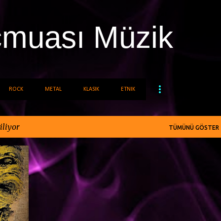
Ana içeriğe atla
cmuası Müzik
ROCK
METAL
KLASIK
ETNIK
iliyor
TÜMÜNÜ GÖSTER