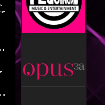
.
nız
ın
i
r
nın