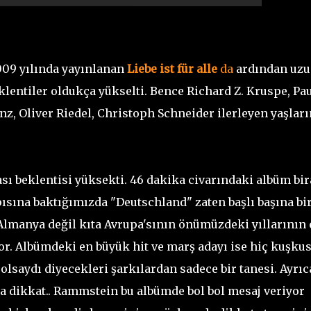
09 yılında yayınlanan
Liebe ist für alle
da
ardından uz
klentiler oldukça yükselti. Bence Richard Z. Kruspe, Pa
z, Oliver Riedel, Christoph Schneider ilerleyen yaşlar
ı beklentisi yüksekti. 46 dakika civarındaki albüm bir
pısına baktığımızda "Deutschland" zaten başlı başına bi
 Almanya değil kıta Avrupa'sının önümüzdeki yıllarının 
r. Albümdeki en büyük hit ve marş adayı ise hiç kuşku
olsaydı diyecekleri şarkılardan sadece bir tanesi. Ayrıc
da dikkat.. Rammstein bu albümde bol bol mesaj veriyor