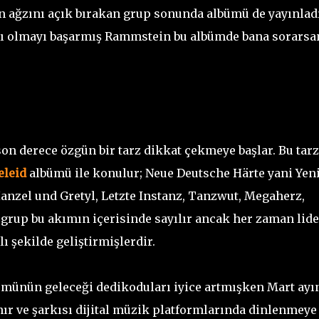
in ağzını açık bırakan grup sonunda albümü de yayınladı
ıcı olmayı başarmış Rammstein bu albümde bana sorarsa
n derece özgün bir tarz dikkat çekmeye başlar. Bu tarz
eleid
albümü ile konulur; Neue Deutsche Härte yani Yen
Hanzel und Gretyl, Letzte Instanz, Tanzwut, Megaherz,
grup bu akımın içerisinde sayılır ancak her zaman lide
şekilde geliştirmişlerdir.
ümünün geleceği dedikoduları iyice artmışken Mart ayı
r ve şarkısı dijital müzik platformlarında dinlenmeye