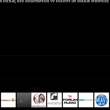
 birkaç kez dinlemesini ve sözlere de dikkat etmesini