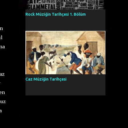
Rock Müziğin Tarihçesi 1. Bölüm
un
ul
ına
az
Caz Müziğin Tarihçesi
r
en
suz
a