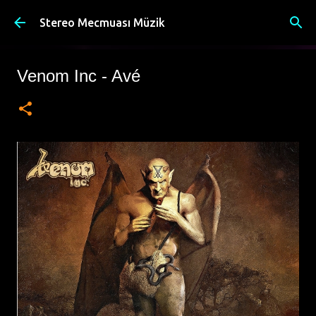
Ana içeriğe atla
Stereo Mecmuası Müzik
Venom Inc - Avé