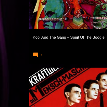
KOOL AND THE GANG
SOUL VE RNB
Kool And The Gang – Spirit Of The Boogie
3
AYKUT ÖĞER
DIĞER
KRAFTWERK