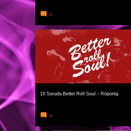
0
AYKUT ÖĞER
BIYOGRAFILER VE FAZLASI
10 Soruda Better Roll Soul – Röportaj
0