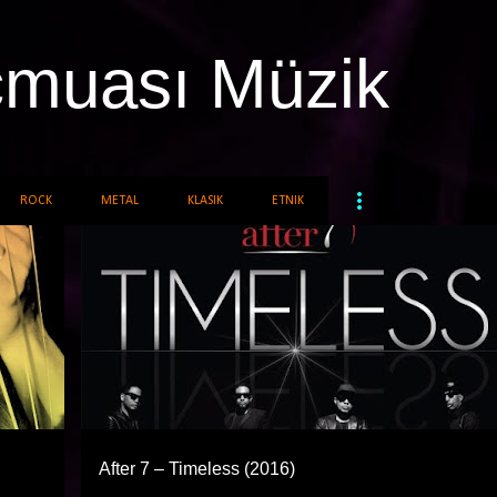
Ana içeriğe atla
cmuası Müzik
ROCK
METAL
KLASIK
ETNIK
AYKUT ÖĞER
FUNK SOUL VE RNB
After 7 – Timeless (2016)