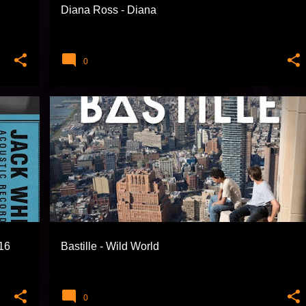
Diana Ross - Diana
0
BASTILLE
DIĞER
016
Bastille - Wild World
0