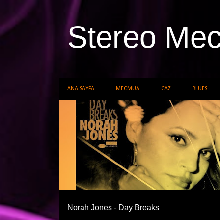
Stereo Me
ANA SAYFA
MECMUA
CAZ
BLUES
K
CAZ
NORAH JONES
a
y
ı
t
l
a
Norah Jones - Day Breaks
r