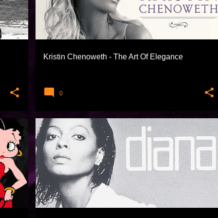
Kristin Chenoweth - The Art Of Elegance
0
AYKUT ÖĞER
DIANA ROSS
+
FUNK SOUL VE RNB