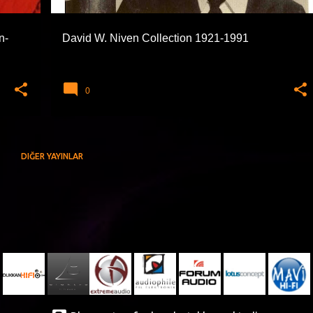
n-
David W. Niven Collection 1921-1991
0
DIĞER YAYINLAR