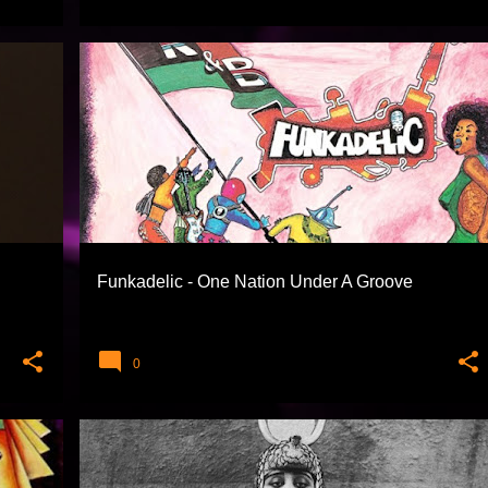
AYKUT ÖĞER
FUNK
FUNK SOUL VE RNB
FUNKADELIC
SOUL VE RNB
+
Funkadelic - One Nation Under A Groove
0
BLUES
COUNTRY
SINGER SONGWRITER
+