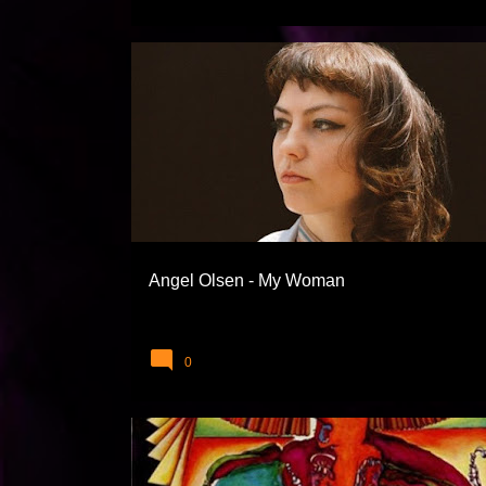
ANGEL OLSEN
ROCK
Angel Olsen - My Woman
0
AYKUT ÖĞER
FUNK
FUNK SOUL VE RNB