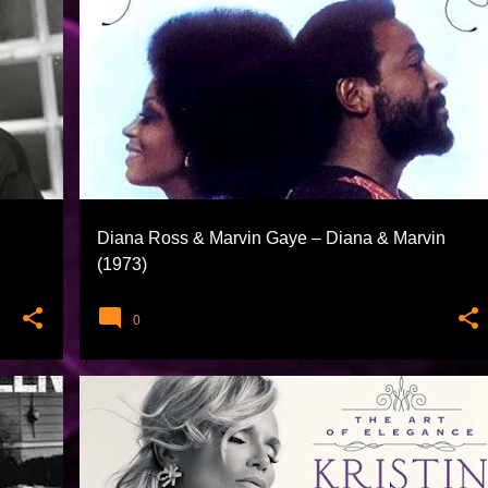
1900 EFSANESI
AYKUT ÖĞER
DIANA ROSS
FUNK SOUL VE RNB
MARVIN GAYE
+
Diana Ross & Marvin Gaye – Diana & Marvin
(1973)
0
CAZ
KRISTIN CHENOWETH