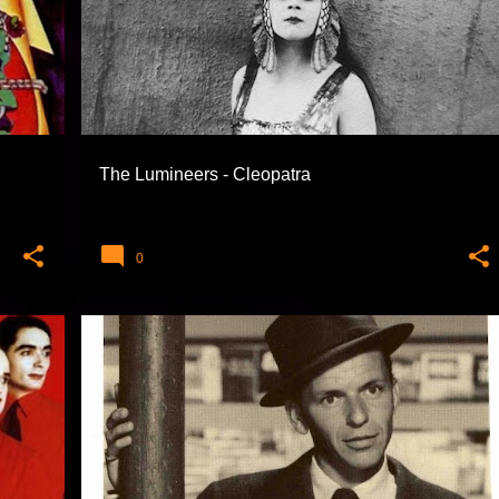
+
THE LUMINEERS
The Lumineers - Cleopatra
0
BIYOGRAFILER VE FAZLASI
CAZ
DAVID W. NIVEN
MAKALELER
+