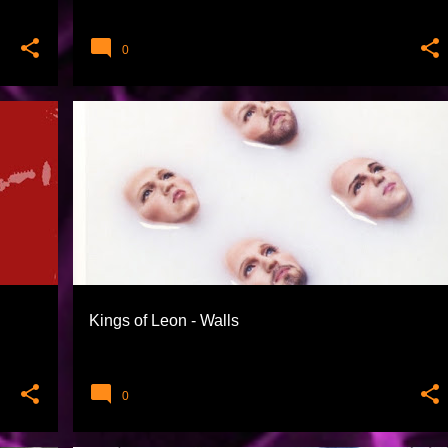
0
KINGS OF LEON
ROCK
Kings of Leon - Walls
0