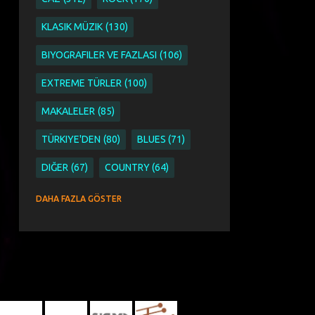
KLASIK MÜZIK
130
BIYOGRAFILER VE FAZLASI
106
EXTREME TÜRLER
100
MAKALELER
85
TÜRKIYE'DEN
80
BLUES
71
DIĞER
67
COUNTRY
64
SINGER SONGWRITER
63
DAHA FAZLA GÖSTER
ETNIK PAGAN WORLD VE FOLK
51
ETNIK
44
PAGAN
44
WORLD VE FOLK
44
AYKUT ÖĞER
43