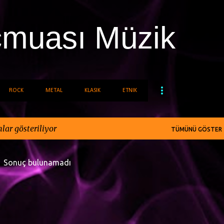
Ana içeriğe atla
cmuası Müzik
ROCK
METAL
KLASIK
ETNIK
lar gösteriliyor
TÜMÜNÜ GÖSTER
Sonuç bulunamadı