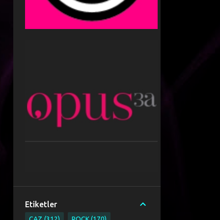
Etiketler
CAZ
312
ROCK
170