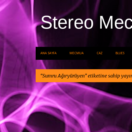
Stereo Me
ANA SAYFA
MECMUA
CAZ
BLUES
Sumru Ağıryürüyen
etiketine sahip yayın
K
a
y
ı
t