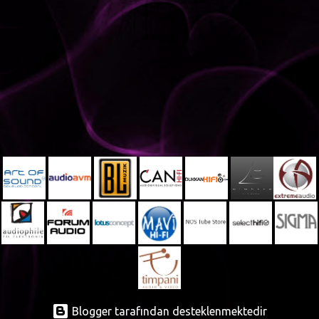
t
l
a
r
Blogger tarafından desteklenmektedir