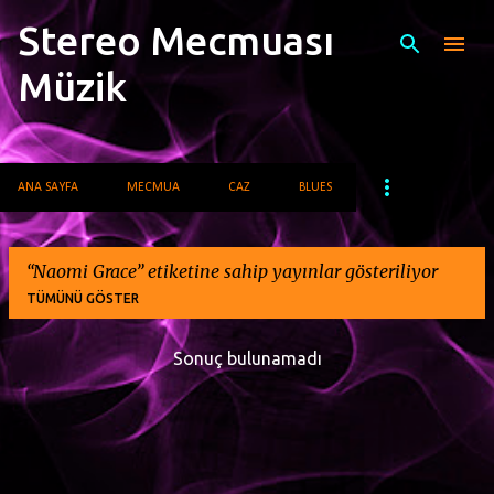
Stereo Mecmuası
Ana içeriğe atla
Müzik
ANA SAYFA
MECMUA
CAZ
BLUES
Naomi Grace
etiketine sahip yayınlar gösteriliyor
TÜMÜNÜ GÖSTER
Sonuç bulunamadı
K
a
y
ı