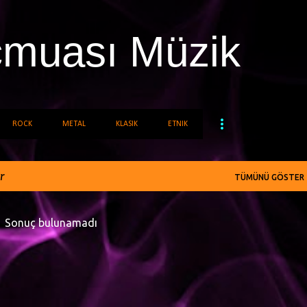
Ana içeriğe atla
cmuası Müzik
ROCK
METAL
KLASIK
ETNIK
r
TÜMÜNÜ GÖSTER
Sonuç bulunamadı