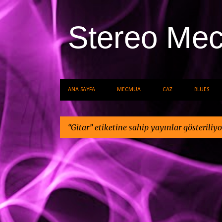
Stereo Me
ANA SAYFA
MECMUA
CAZ
BLUES
Gitar
etiketine sahip yayınlar gösteriliyo
K
a
y
ı
t