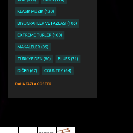
KLASIK MÜZIK
130
BIYOGRAFILER VE FAZLASI
106
EXTREME TÜRLER
100
MAKALELER
85
TÜRKIYE'DEN
80
BLUES
71
DIĞER
67
COUNTRY
64
SINGER SONGWRITER
63
DAHA FAZLA GÖSTER
ETNIK PAGAN WORLD VE FOLK
51
ETNIK
44
PAGAN
44
WORLD VE FOLK
44
AYKUT ÖĞER
43