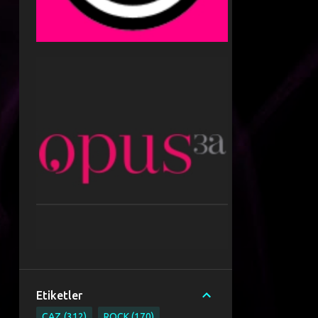
Etiketler
CAZ
312
ROCK
170