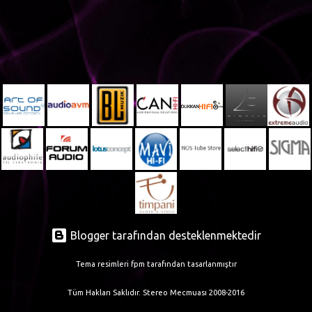
t
l
a
r
Blogger tarafından desteklenmektedir
Tema resimleri
fpm
tarafından tasarlanmıştır
Tüm Hakları Saklıdır. Stereo Mecmuası 2008-2016