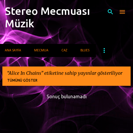
Stereo Mecmuası
Ana içeriğe atla
Müzik
ANA SAYFA
MECMUA
CAZ
BLUES
Alice In Chains
etiketine sahip yayınlar gösteriliyor
TÜMÜNÜ GÖSTER
Sonuç bulunamadı
K
a
y
ı