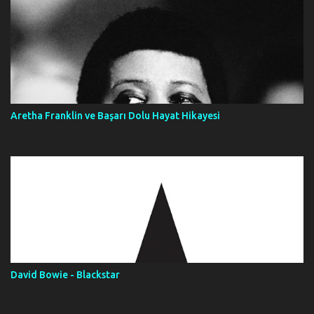
Aretha Franklin ve Başarı Dolu Hayat Hikayesi
David Bowie - Blackstar