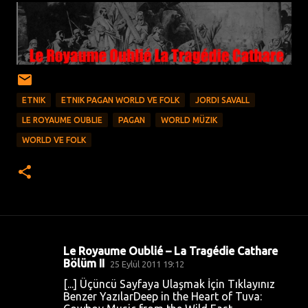
ETNIK
ETNIK PAGAN WORLD VE FOLK
JORDI SAVALL
LE ROYAUME OUBLIE
PAGAN
WORLD MÜZIK
WORLD VE FOLK
Le Royaume Oublié – La Tragédie Cathare
Y
Bölüm II
25 Eylül 2011 19:12
o
[...] Üçüncü Sayfaya Ulaşmak İçin Tıklayınız
Benzer YazılarDeep in the Heart of Tuva:
r