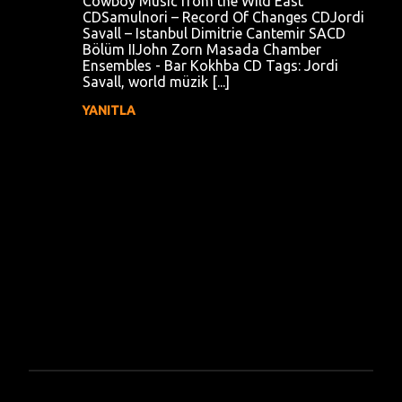
Cowboy Music from the Wild East
u
CDSamulnori – Record Of Changes CDJordi
Savall – Istanbul Dimitrie Cantemir SACD
m
Bölüm IIJohn Zorn Masada Chamber
l
Ensembles - Bar Kokhba CD Tags: Jordi
Savall, world müzik [...]
a
YANITLA
r
Y