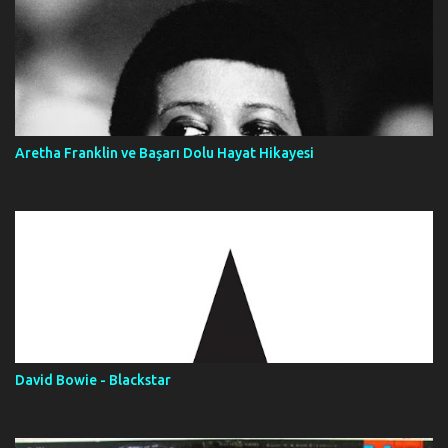
Aretha Franklin ve Başarı Dolu Hayat Hikayesi
David Bowie - Blackstar