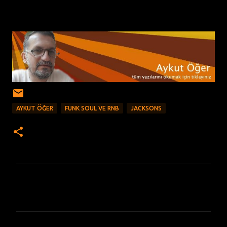
AYKUT ÖĞER
FUNK SOUL VE RNB
JACKSONS
Y
o
r
u