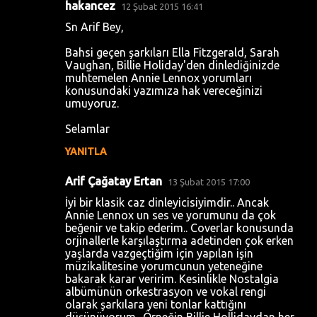
l
hakancez
12 Şubat 2015 16:41
a
Sn Arif Bey,
r
Bahsi geçen şarkıları Ella Fitzgerald, Sarah
Vaughan, Billie Holiday'den dinlediğinizde
muhtemelen Annie Lennox yorumları
konusundaki yazımıza hak vereceğinizi
umuyoruz.
Selamlar
YANITLA
Arif Çağatay Ertan
13 Şubat 2015 17:00
İyi bir klasik caz dinleyicisiyimdir.. Ancak
Annie Lennox un ses ve yorumunu da çok
beğenir ve takip ederim.. Coverlar konusunda
orjinallerle karşılaştırma adetinden çok erken
yaşlarda vazgeçtiğim için yapılan işin
müzikalitesine yorumcunun yeteneğine
bakarak karar veririm. Kesinlikle Nostalgia
albümünün orkestrasyon ve vokal rengi
olarak şarkılara yeni tonlar kattığını