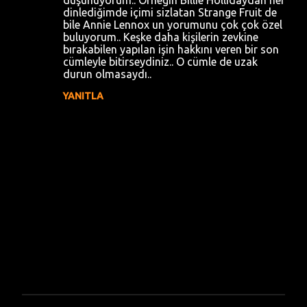
düşünüyorum.. Örneğin Billie Hollidaydan her
dinlediğimde içimi sizlatan Strange Fruit de
bile Annie Lennox un yorumunu çok çok özel
buluyorum.. Keşke daha kişilerin zevkine
bırakabilen yapılan işin hakkını veren bir son
cümleyle bitirseydiniz.. O cümle de uzak
durun olmasaydı..
YANITLA