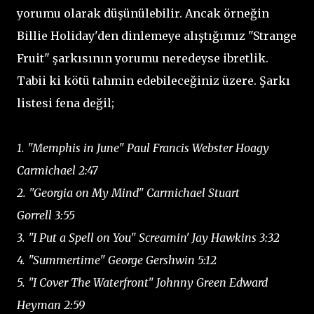
yorumu olarak düşünülebilir. Ancak örneğin
Billie Holiday'den dinlemeye alıştığımız "Strange
Fruit" şarkısının yorumu neredeyse ibretlik.
Tabii ki kötü tahmin edebileceğiniz üzere. Şarkı
listesi fena değil;
1. "Memphis in June" Paul Francis Webster Hoagy
Carmichael 2:47
2. "Georgia on My Mind" Carmichael Stuart
Gorrell 3:55
3. "I Put a Spell on You" Screamin' Jay Hawkins 3:32
4. "Summertime" George Gershwin 5:12
5. "I Cover The Waterfront" Johnny Green Edward
Heyman 2:59