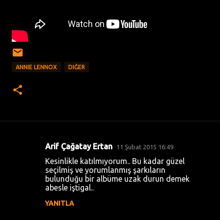
ANNIE LENNOX
DIĞER
Arif Çağatay Ertan
11 Şubat 2015 16:49
Y
Kesinlikle katılmıyorum.. Bu kadar güzel
o
seçilmiş ve yorumlanmış şarkıların
bulunduğu bir albüme uzak durun demek
r
abesle iştigal..
u
YANITLA
m