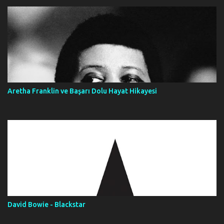
Aretha Franklin ve Başarı Dolu Hayat Hikayesi
David Bowie - Blackstar