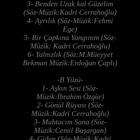
3- Benden Uzak kal Güzelim
(Söz-Müzik:Kadri Cerrahoğlu)
4- Ayrılık (Söz-Müzik:Fehmi
Ege)
5- Bir Çapkına Yangınım (Söz-
Müzik: Kadri Cerrahoğlu)
6- Yalnızlık (Söz:M.Müeyyet
Bekman Müzik:Erdoğan Çaplı)
-B Yüzü-
1- Aşkın Sesi (Söz-
Müzik:İbrahim Özgür)
2- Gönül Rüyası (Söz-
Müzik:Kadri Cerrahoğlu)
3- Muhtacım Sana (Söz-
Müzik:Cemil Başargan)
4- Giden (Söz-Müzik:Kadri