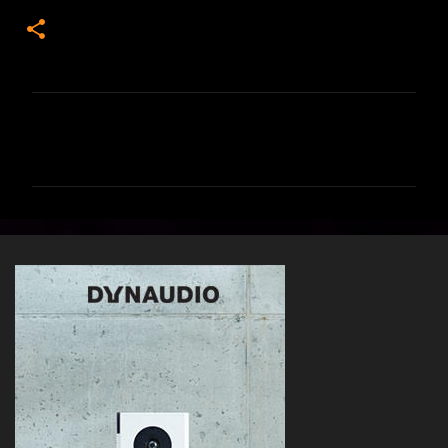
Y
o
r
u
m
l
a
r