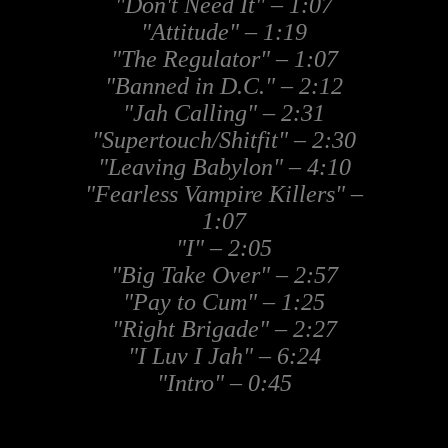
"Don't Need It" – 1:07
"Attitude" – 1:19
"The Regulator" – 1:07
"Banned in D.C." – 2:12
"Jah Calling" – 2:31
"Supertouch/Shitfit" – 2:30
"Leaving Babylon" – 4:10
"Fearless Vampire Killers" –
1:07
"I" – 2:05
"Big Take Over" – 2:57
"Pay to Cum" – 1:25
"Right Brigade" – 2:27
"I Luv I Jah" – 6:24
"Intro" – 0:45