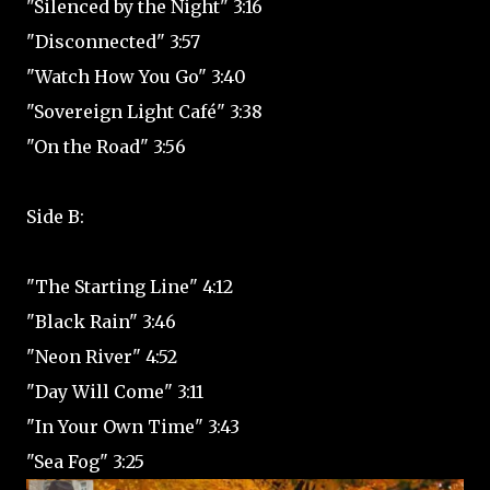
"Silenced by the Night" 3:16
"Disconnected" 3:57
"Watch How You Go" 3:40
"Sovereign Light Café" 3:38
"On the Road" 3:56
Side B:
"The Starting Line" 4:12
"Black Rain" 3:46
"Neon River" 4:52
"Day Will Come" 3:11
"In Your Own Time" 3:43
"Sea Fog" 3:25